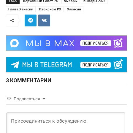
TAGS
Верховный Совет РХ
выборы
выборы 2023
Глава Хакасии
Избирком РХ
Хакасия
3 КОММЕНТАРИИ
Подписаться