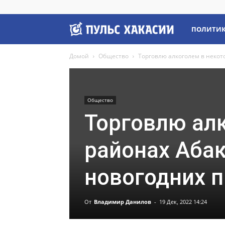
Пульс
ПОЛИТИ
Домой
Общество
Торговлю алкоголем в некот
Хакасии
Общество
Торговлю ал
районах Абак
новогодних 
От
Владимир Данилов
-
19 Дек, 2022 14:24