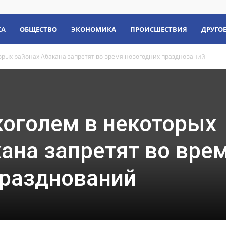
КА
ОБЩЕСТВО
ЭКОНОМИКА
ПРОИСШЕСТВИЯ
ДРУГО
орых районах Абакана запретят во время новогодних празднований
коголем в некоторых
ана запретят во вре
празднований