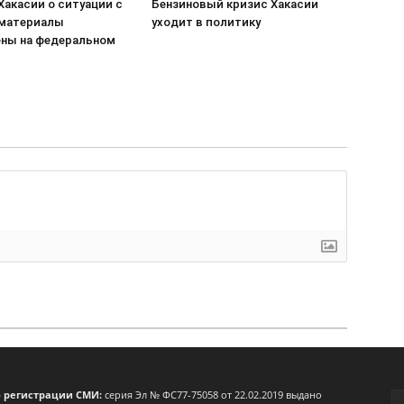
Хакасии о ситуации с
Бензиновый кризис Хакасии
 материалы
уходит в политику
ны на федеральном
о регистрации СМИ:
серия Эл № ФС77-75058 от 22.02.2019 выдано