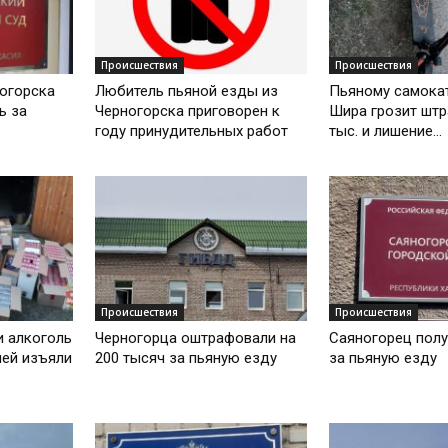
Происшествия
Происшествия
огорска
Любитель пьяной езды из
Пьяному самокат
ь за
Черногорска приговорен к
Шира грозит штр
году принудительных работ
тыс. и лишение...
Происшествия
Происшествия
и алкоголь
Черногорца оштрафовали на
Саяногорец полу
лей изъяли
200 тысяч за пьяную езду
за пьяную езду