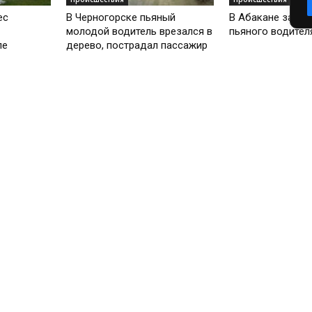
ес
В Черногорске пьяный
В Абакане задер
молодой водитель врезался в
пьяного водител
ле
дерево, пострадал пассажир
Происшествия
Происшествия
абрали
В Хакасии пьяный водитель
В Абакане остан
ную езду
пытался сделать вид, что он
водителя с алко
пассажир
в 11 раз...