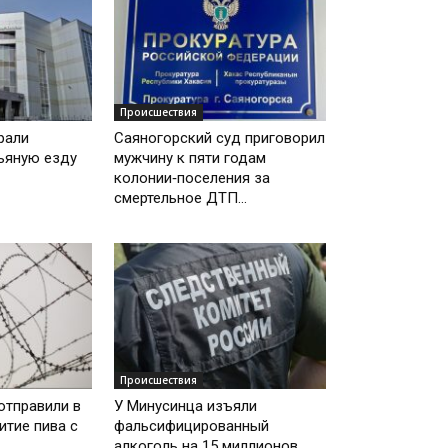
Происшествия
рали
Саяногорский суд приговорил
ьяную езду
мужчину к пяти годам
колонии‑поселения за
смертельное ДТП...
Происшествия
отправили в
У Минусинца изъяли
итие пива с
фальсифицированный
алкоголь на 15 миллионов