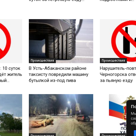
Происшествия
Происшествия
: 10 суток
В Усть-Абаканском районе
Нарушитель-повт
дёт житель
таксисту повредили машину
Черногорска отв
ый...
бутылкой из-под пива
за пьяную езду
По
Мы
са
об
Происшествия
Происшествия