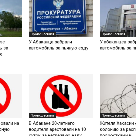
Происшествия
Происшествия
зе
У Абаканца забрали
У абаканцев заб
ь за
автомобиль за пьяную езду
автомобиль за п
е
Происшествия
Происшествия
овали на
В Абакане 20‑летнего
Жителя Хакасии 
орную
водителя арестовали на 10
колонию за расп
суток за нетрезвую езду...
подростками и...