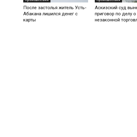
После застолья житель Усть-
Аскизский суд вын
Абакана лишился денег с
приговор по делу о
карты
незаконной торгов
алкоголем
Происшествия
Происшествия
Студентка из Минусинска
У жителя Хакасии з
лишилась автомобиля за
автомобиль за пья
пьяную езду