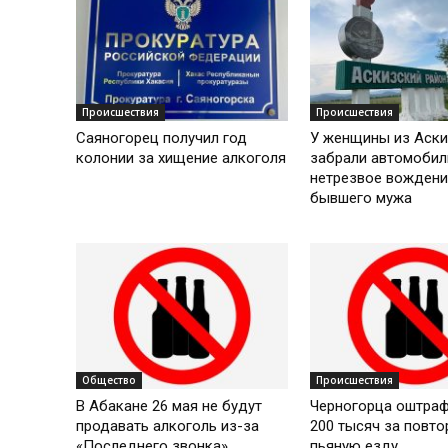
Происшествия
Происшествия
Саяногорец получил год
У женщины из Аски
колонии за хищение алкоголя
забрали автомобил
нетрезвое вождени
бывшего мужа
Общество
Происшествия
В Абакане 26 мая не будут
Черногорца оштраф
продавать алкоголь из-за
200 тысяч за повт
«Последнего звонка»
пьяную езду