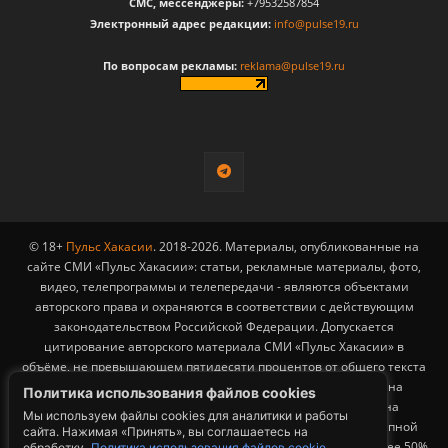
CМС, мессенджеры:
+79532587854
Электронный адрес редакции:
info@pulse19.ru
По вопросам рекламы:
reklama@pulse19.ru
© 18+
Пульс Хакасии
. 2018-2026. Материалы, опубликованные на
сайте СМИ «Пульс Хакасии»: статьи, рекламные материалы, фото,
видео, телепрограммы и телепередачи - являются объектами
авторского права и охраняются в соответствии с действующим
законодательством Российской Федерации. Допускается
цитирование авторского материала СМИ «Пульс Хакасии» в
объёме, не превышающем пятидесяти процентов от общего текста
публикации с обязательным размещением гиперссылки на
Политика использования файлов cookies
страницу заимствования материала. Гиперссылка должна
Мы используем файлы cookies для аналитики и работы
размещаться в тексте цитируемого материала и быть доступной
сайта. Нажимая «Принять», вы соглашаетесь на
для индексации поисковыми системами. Заимствование более 50%
обработку.
Политика использования файлов cookie.