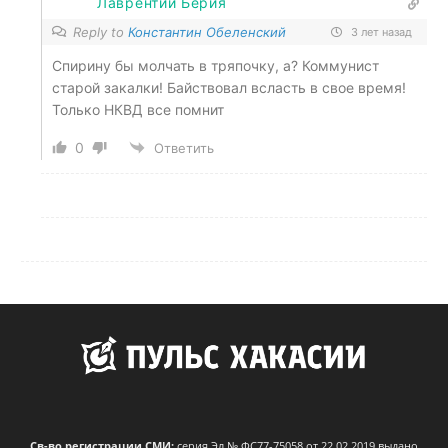
Лаврентий Берия
Reply to
Константин Обеленский
3 лет назад
Спирину бы молчать в тряпочку, а? Коммунист
старой закалки! Байствовал всласть в свое время!
Только НКВД все помнит
0
Ответить
Св-во регистрации СМИ:
серия Эл № ФС77-75058 от 22.02.2019 выдано