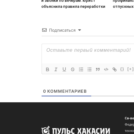
и звонки по вечерам: юрист
профинанс
объяснила правила переработки
отпускных
Подписаться
{}
[+]
0
КОММЕНТАРИЕВ
Св-в
Федер
техн