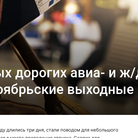
х дорогих авиа- и ж/
ноябрьские выходные
оду длились три дня, стали поводом для небольшого
я в месте проведения отпуска. Сервис для