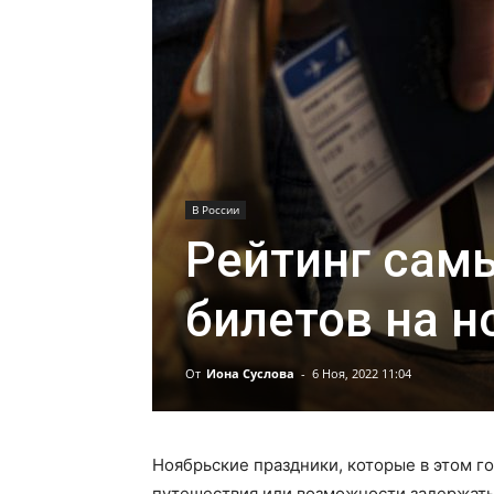
В России
Рейтинг самы
билетов на 
От
Иона Суслова
-
6 Ноя, 2022 11:04
Ноябрьские праздники, которые в этом г
путешествия или возможности задержатьс