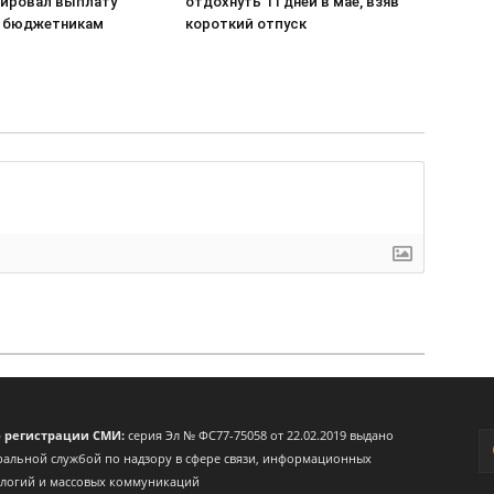
ировал выплату
отдохнуть 11 дней в мае, взяв
 бюджетникам
короткий отпуск
о регистрации СМИ:
серия Эл № ФС77-75058 от 22.02.2019 выдано
альной службой по надзору в сфере связи, информационных
ологий и массовых коммуникаций