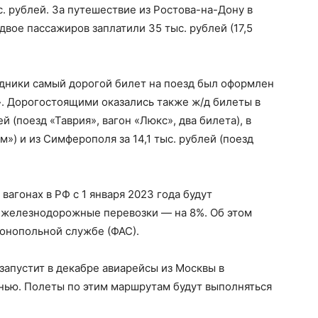
с. рублей. За путешествие из Ростова-на-Дону в
вое пассажиров заплатили 35 тыс. рублей (17,5
здники самый дорогой билет на поезд был оформлен
е». Дорогостоящими оказались также ж/д билеты в
й (поезд «Таврия», вагон «Люкс», два билета), в
м») и из Симферополя за 14,1 тыс. рублей (поезд
вагонах в РФ с 1 января 2023 года будут
е железнодорожные перевозки — на 8%. Об этом
онопольной службе (ФАС).
 запустит в декабре авиарейсы из Москвы в
нью. Полеты по этим маршрутам будут выполняться