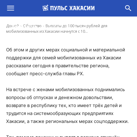
Выплаты до 100 тысяч рублей для
мобилизованных из Хакасии начнутся с 10
ноября
-
Домой
Общество
Выплаты до 100 тысяч рублей для
Ирина Гусева
2 Ноя, 2022 16:50
мобилизованных из Хакасии начнутся с 10...
Об этом и других мерах социальной и материальной
поддержки для семей мобилизованных из Хакасии
рассказали сегодня в правительстве региона,
сообщает пресс-служба главы РХ.
На встрече с женами мобилизованных поднимались
вопросы об отпусках и денежном довольствии,
возврате в республику тех, кто имеет трёх детей и
трудится на системообразующих предприятиях
Хакасии, а также региональных мерах соцподдержки.