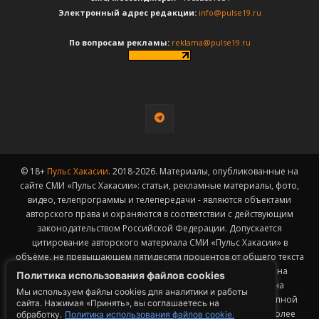
Электронный адрес редакции:
info@pulse19.ru
По вопросам рекламы:
reklama@pulse19.ru
© 18+
Пульс Хакасии
. 2018-2026. Материалы, опубликованные на
сайте СМИ «Пульс Хакасии»: статьи, рекламные материалы, фото,
видео, телепрограммы и телепередачи - являются объектами
авторского права и охраняются в соответствии с действующим
законодательством Российской Федерации. Допускается
цитирование авторского материала СМИ «Пульс Хакасии» в
объёме, не превышающем пятидесяти процентов от общего текста
публикации с обязательным размещением гиперссылки на
Политика использования файлов cookies
страницу заимствования материала. Гиперссылка должна
Мы используем файлы cookies для аналитики и работы
размещаться в тексте цитируемого материала и быть доступной
сайта. Нажимая «Принять», вы соглашаетесь на
для индексации поисковыми системами. Заимствование более
обработку.
Политика использования файлов cookie.