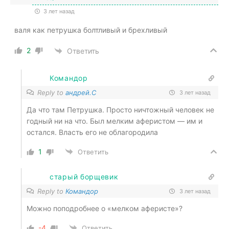
3 лет назад
валя как петрушка болтливый и брехливый
2
Ответить
Командор
Reply to
андрей.С
3 лет назад
Да что там Петрушка. Просто ничтожный человек не
годный ни на что. Был мелким аферистом — им и
остался. Власть его не облагородила
1
Ответить
старый борщевик
Reply to
Командор
3 лет назад
Можно поподробнее о «мелком аферисте»?
-4
Ответить