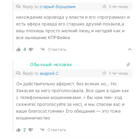
Reply to
старый борщевик
3 лет назад
нахождение коровода у власти и его «программа» и
есть афера правда его старших друзей-поханов,а
ваш плохишь просто мелкий лжец и негодяй как и
все нынешние КПРФейки
4
Ответить
Обычный человек
Reply to
андрей.С
3 лет назад
Он действительно аферист, без всяких но… Но
Хакасия за него проголосовала. Все один в один как
с телефонными мошенниками. » Вы нам пин- код
скажите( проголосуйте за нас), и мы спасем вас и
ваше благосостояние» Его обещания — это тоже
мошенничество
2
Ответить