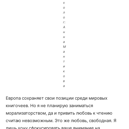
х
о
л
о
г:
А
н
н
а
М
а
н
т
и
к
о
в
а
Европа сохраняет свои позиции среди мировых
книгочеев. Но я не планирую заниматься
морализаторством, да и привить любовь к чтению
считаю невозможным. Это же любовь, свободная. Я
лишь хочу сфокусировать ваше внимание на