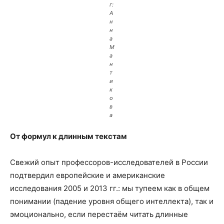
г:
А
н
н
а
М
а
н
т
и
к
о
в
а
От формул к длинным текстам
Свежий опыт профессоров-исследователей в России
подтвердил европейские и американские
исследования 2005 и 2013 гг.: мы тупеем как в общем
понимании (падение уровня общего интеллекта), так и
эмоционально, если перестаём читать длинные