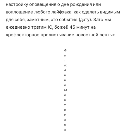
настройку оповещения о дне рождения или
воплощение любого лайфхака, как сделать видимым
для себя, заметным, это событие (дату). Зато мы
ежедневно тратим (О, боже!) 45 минут на
«рефлекторное пролистывание новостной ленты».
Ф
о
т
о:
А
н
н
а
М
а
н
т
и
к
о
в
а