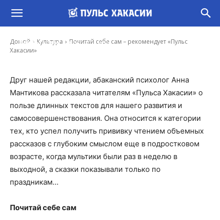
Почитай себе сам – рекомендует «Пульс
Хакасии»
-
Домой
Культура
Почитай себе сам – рекомендует «Пульс
Ирина Гусева
9 Окт, 2022 8:00
Хакасии»
Друг нашей редакции, абаканский психолог Анна
Мантикова рассказала читателям «Пульса Хакасии» о
пользе длинных текстов для нашего развития и
самосовершенствования. Она относится к категории
тех, кто успел получить прививку чтением объемных
рассказов с глубоким смыслом еще в подростковом
возрасте, когда мультики были раз в неделю в
выходной, а сказки показывали только по
праздникам…
Почитай себе сам