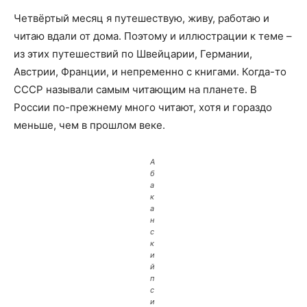
Четвёртый месяц я путешествую, живу, работаю и
читаю вдали от дома. Поэтому и иллюстрации к теме –
из этих путешествий по Швейцарии, Германии,
Австрии, Франции, и непременно с книгами. Когда-то
СССР называли самым читающим на планете. В
России по-прежнему много читают, хотя и гораздо
меньше, чем в прошлом веке.
А
б
а
к
а
н
с
к
и
й
п
с
и