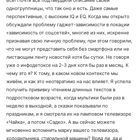
Все! Почти все подтвердили описание своей
одногруппницы, что так оно и есть. Даже самые
перспективные, с высоким IQ и EQ. Когда мы открыто
обсуждали проблему гаджет-зависимости в локации
«зависимость от соцсетей», многие из них, искренне
признавая свою личную проблему, при этом говорили,
что не могут представить себя без смартфона или не
листающим ленту новостей хотя бы сутки. Не говоря
уже о инфодетоксе на 2-3 дня хотя бы раз в месяц. К
чему это я? К тому, в каком новом контексте мы
живём, и как это неотвратимо на нас влияет. Я успела
получить прививку чтением длинных текстов в
подростковом возрасте, когда мультики были раз в
неделю в выходной, а сказки показывали по
праздникам, и я смотрела их на ламповом телевизоре
«Чайка», а потом «Садко». А вы сейчас можете
мгновенно вспомнить марку вашего телевизора,
холодильника, стиральной машины? Вряд ли, да и