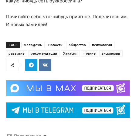
какую-нибудь сеть буккроссинга?
Почитайте себе что-нибудь приятное. Поделитесь им.
И новых вам идей!
TAGS
молодежь
Новости
общество
психология
развитие
рекомендации
Хакасия
чтение
эксклюзив
Подписаться