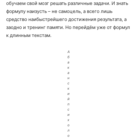
обучаем свой мозг решать различные задачи. И знать
формулу наизусть – не самоцель, а всего лишь
средство наибыстрейшего достижения результата, а
заодно и тренинг памяти. Но перейдём уже от формул
к длинным текстам.
А
б
а
к
а
н
с
к
и
й
п
с
и
х
о
л
о