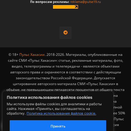
По вопросам рекламы:
reklama@pulse19.ru
© 18+
Пульс Хакасии
. 2018-2026. Материалы, опубликованные на
сайте СМИ «Пульс Хакасии»: статьи, рекламные материалы, фото,
видео, телепрограммы и телепередачи - являются объектами
авторского права и охраняются в соответствии с действующим
законодательством Российской Федерации. Допускается
цитирование авторского материала СМИ «Пульс Хакасии» в
объёме, не превышающем пятидесяти процентов от общего текста
публикации с обязательным размещением гиперссылки на
Политика использования файлов cookies
страницу заимствования материала. Гиперссылка должна
Мы используем файлы cookies для аналитики и работы
размещаться в тексте цитируемого материала и быть доступной
сайта. Нажимая «Принять», вы соглашаетесь на
для индексации поисковыми системами. Заимствование более 50%
обработку.
Политика использования файлов cookie.
4
общего объема материала, опубликованного на сайте СМИ «Пульс
Хакасии», возможно исключительно с письменного согласия
Принять
Редакции.