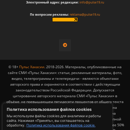
Электронный адрес редакции:
info@pulse19.ru
По вопросам рекламы:
reklama@pulse19.ru
© 18+
Пульс Хакасии
. 2018-2026. Материалы, опубликованные на
сайте СМИ «Пульс Хакасии»: статьи, рекламные материалы, фото,
видео, телепрограммы и телепередачи - являются объектами
авторского права и охраняются в соответствии с действующим
законодательством Российской Федерации. Допускается
цитирование авторского материала СМИ «Пульс Хакасии» в
объёме, не превышающем пятидесяти процентов от общего текста
публикации с обязательным размещением гиперссылки на
Политика использования файлов cookies
страницу заимствования материала. Гиперссылка должна
Мы используем файлы cookies для аналитики и работы
размещаться в тексте цитируемого материала и быть доступной
сайта. Нажимая «Принять», вы соглашаетесь на
для индексации поисковыми системами. Заимствование более 50%
обработку.
Политика использования файлов cookie.