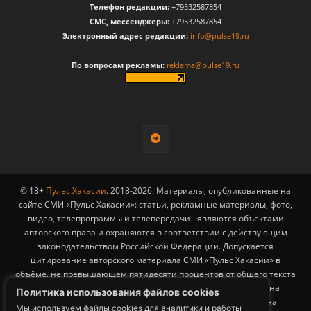
Телефон редакции:
+79532587854
CМС, мессенджеры:
+79532587854
Электронный адрес редакции:
info@pulse19.ru
По вопросам рекламы:
reklama@pulse19.ru
© 18+
Пульс Хакасии
. 2018-2026. Материалы, опубликованные на
сайте СМИ «Пульс Хакасии»: статьи, рекламные материалы, фото,
видео, телепрограммы и телепередачи - являются объектами
авторского права и охраняются в соответствии с действующим
законодательством Российской Федерации. Допускается
цитирование авторского материала СМИ «Пульс Хакасии» в
объёме, не превышающем пятидесяти процентов от общего текста
публикации с обязательным размещением гиперссылки на
Политика использования файлов cookies
страницу заимствования материала. Гиперссылка должна
Мы используем файлы cookies для аналитики и работы