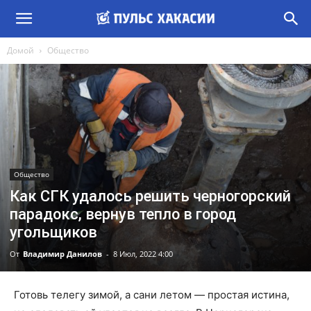
Домой
Общество
Общество
Как СГК удалось решить черногорский
парадокс, вернув тепло в город
угольщиков
От
Владимир Данилов
-
8 Июл, 2022 4:00
Готовь телегу зимой, а сани летом — простая истина,