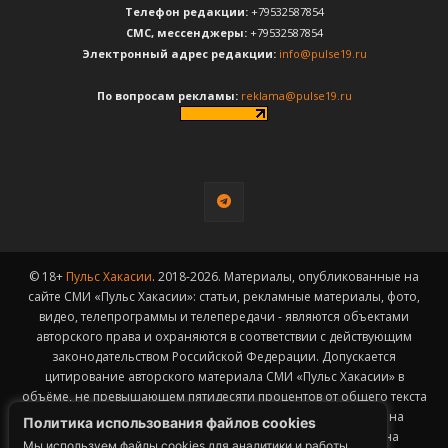
Телефон редакции:
+79532587854
CМС, мессенджеры:
+79532587854
Электронный адрес редакции:
info@pulse19.ru
По вопросам рекламы:
reklama@pulse19.ru
© 18+
Пульс Хакасии
. 2018-2026. Материалы, опубликованные на
сайте СМИ «Пульс Хакасии»: статьи, рекламные материалы, фото,
видео, телепрограммы и телепередачи - являются объектами
авторского права и охраняются в соответствии с действующим
законодательством Российской Федерации. Допускается
цитирование авторского материала СМИ «Пульс Хакасии» в
объёме, не превышающем пятидесяти процентов от общего текста
публикации с обязательным размещением гиперссылки на
Политика использования файлов cookies
страницу заимствования материала. Гиперссылка должна
Мы используем файлы cookies для аналитики и работы