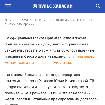
Валентина Коновалова могут наказать за
декабрьские премии
-
Домой
Политика
Валентина Коновалова могут наказать за
Ольга Смирнова
5 Апр, 2019 7:30
декабрьские премии
На официальном сайте Правительства Хакасии
появился интересный документ, который может
свидетельствовать о том, что высокопоставленные
чиновники Серого дома незаконно
получили перед
Новым годом шикарные премиальные.
Напомним, больше всего тогда подфартило
заместителю главы Хакасии Юлии Исмагиловой. Ей
щедро выписали из республиканского бюджета
премиальные в размере 500%. И это за неполный
месяц работы! Остальным премированным досталось