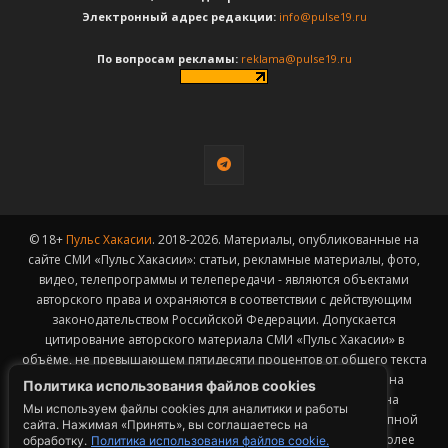
Электронный адрес редакции:
info@pulse19.ru
По вопросам рекламы:
reklama@pulse19.ru
© 18+
Пульс Хакасии
. 2018-2026. Материалы, опубликованные на
сайте СМИ «Пульс Хакасии»: статьи, рекламные материалы, фото,
видео, телепрограммы и телепередачи - являются объектами
авторского права и охраняются в соответствии с действующим
законодательством Российской Федерации. Допускается
цитирование авторского материала СМИ «Пульс Хакасии» в
объёме, не превышающем пятидесяти процентов от общего текста
публикации с обязательным размещением гиперссылки на
Политика использования файлов cookies
страницу заимствования материала. Гиперссылка должна
Мы используем файлы cookies для аналитики и работы
размещаться в тексте цитируемого материала и быть доступной
сайта. Нажимая «Принять», вы соглашаетесь на
для индексации поисковыми системами. Заимствование более
обработку.
Политика использования файлов cookie.