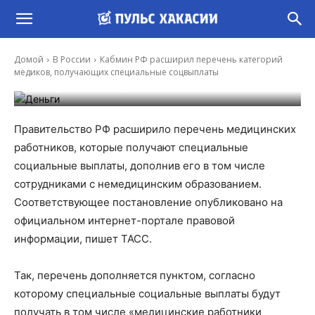
Кабмин РФ расширил перечень категорий
медиков, получающих специальные
Домой
В России
Кабмин РФ расширил перечень категорий
соцвыплаты
медиков, получающих специальные соцвыплаты
-
Иона Суслова
19 Авг, 2023 12:26
Правительство РФ расширило перечень медицинских
работников, которые получают специальные
социальные выплаты, дополнив его в том числе
сотрудниками с немедицинским образованием.
Соответствующее постановление опубликовано на
официальном интернет-портале правовой
информации, пишет ТАСС.
Так, перечень дополняется пунктом, согласно
которому специальные социальные выплаты будут
получать в том числе «медицинские работники