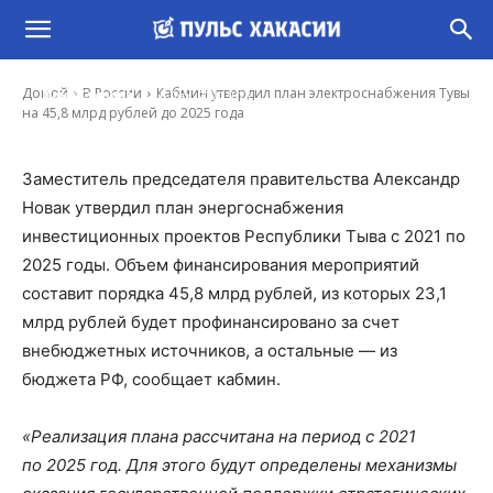
Кабмин утвердил план электроснабжения
Тувы на 45,8 млрд рублей до 2025 года
-
Домой
В России
Кабмин утвердил план электроснабжения Тувы
Иона Суслова
16 Дек, 2021 9:13
на 45,8 млрд рублей до 2025 года
Заместитель председателя правительства Александр
Новак утвердил план энергоснабжения
инвестиционных проектов Республики Тыва с 2021 по
2025 годы. Объем финансирования мероприятий
составит порядка 45,8 млрд рублей, из которых 23,1
млрд рублей будет профинансировано за счет
внебюджетных источников, а остальные — из
бюджета РФ, сообщает кабмин.
«Реализация плана рассчитана на период с 2021
по 2025 год. Для этого будут определены механизмы