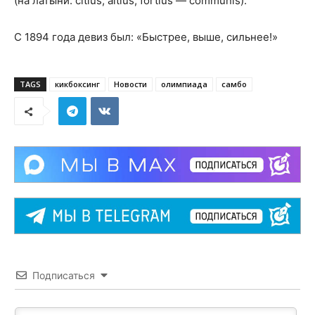
(на латыни: citius, altius, fortius — communis).
С 1894 года девиз был: «Быстрее, выше, сильнее!»
TAGS
кикбоксинг
Новости
олимпиада
самбо
Подписаться