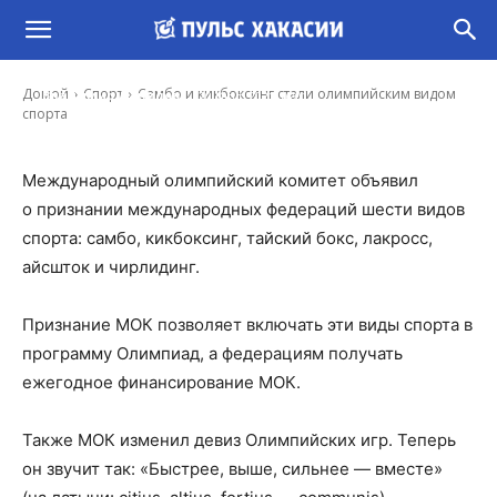
Самбо и кикбоксинг стали олимпийским
видом спорта
-
Домой
Спорт
Самбо и кикбоксинг стали олимпийским видом
Владимир Данилов
20 Июл, 2021 16:01
спорта
Международный олимпийский комитет объявил
о признании международных федераций шести видов
спорта: самбо, кикбоксинг, тайский бокс, лакросс,
айсшток и чирлидинг.
Признание МОК позволяет включать эти виды спорта в
программу Олимпиад, а федерациям получать
ежегодное финансирование МОК.
Также МОК изменил девиз Олимпийских игр. Теперь
он звучит так: «Быстрее, выше, сильнее — вместе»