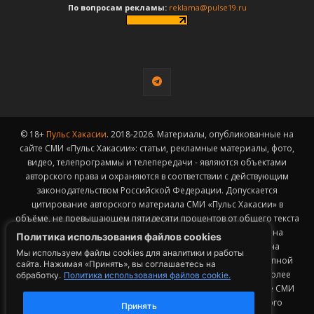
По вопросам рекламы:
reklama@pulse19.ru
© 18+
Пульс Хакасии
. 2018-2026. Материалы, опубликованные на
сайте СМИ «Пульс Хакасии»: статьи, рекламные материалы, фото,
видео, телепрограммы и телепередачи - являются объектами
авторского права и охраняются в соответствии с действующим
законодательством Российской Федерации. Допускается
цитирование авторского материала СМИ «Пульс Хакасии» в
объёме, не превышающем пятидесяти процентов от общего текста
публикации с обязательным размещением гиперссылки на
Политика использования файлов cookies
страницу заимствования материала. Гиперссылка должна
Мы используем файлы cookies для аналитики и работы
размещаться в тексте цитируемого материала и быть доступной
сайта. Нажимая «Принять», вы соглашаетесь на
для индексации поисковыми системами. Заимствование более
обработку.
Политика использования файлов cookie.
50% общего объема материала, опубликованного на сайте СМИ
«Пульс Хакасии», возможно исключительно с письменного
Принять