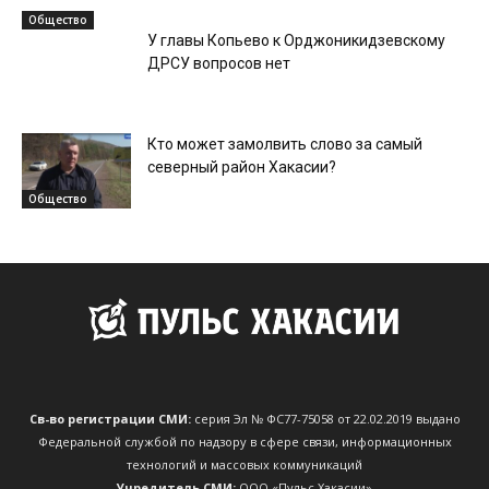
Общество
У главы Копьево к Орджоникидзевскому
ДРСУ вопросов нет
Кто может замолвить слово за самый
северный район Хакасии?
Общество
Св-во регистрации СМИ:
серия Эл № ФС77-75058 от 22.02.2019 выдано
Федеральной службой по надзору в сфере связи, информационных
технологий и массовых коммуникаций
Учредитель СМИ:
ООО «Пульс Хакасии»