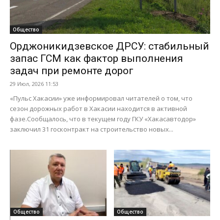
Общество
Орджоникидзевское ДРСУ: стабильный
запас ГСМ как фактор выполнения
задач при ремонте дорог
29 Июл, 2026 11:53
«Пульс Хакасии» уже информировал читателей о том, что
сезон дорожных работ в Хакасии находится в активной
фазе.Сообщалось, что в текущем году ГКУ «Хакасавтодор»
заключил 31 госконтракт на строительство новых...
Общество
Общество