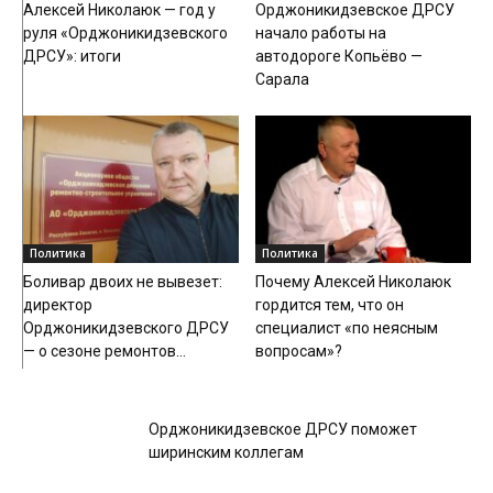
Алексей Николаюк — год у
Орджоникидзевское ДРСУ
руля «Орджоникидзевского
начало работы на
ДРСУ»: итоги
автодороге Копьёво —
Сарала
Политика
Политика
Боливар двоих не вывезет:
Почему Алексей Николаюк
директор
гордится тем, что он
Орджоникидзевского ДРСУ
специалист «по неясным
— о сезоне ремонтов...
вопросам»?
Общество
Орджоникидзевское ДРСУ поможет
ширинским коллегам