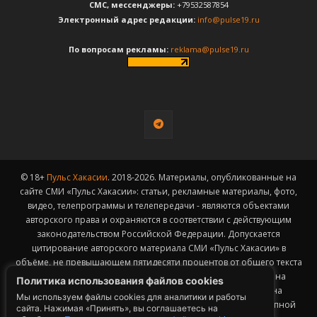
CМС, мессенджеры:
+79532587854
Электронный адрес редакции:
info@pulse19.ru
По вопросам рекламы:
reklama@pulse19.ru
© 18+
Пульс Хакасии
. 2018-2026. Материалы, опубликованные на
сайте СМИ «Пульс Хакасии»: статьи, рекламные материалы, фото,
видео, телепрограммы и телепередачи - являются объектами
авторского права и охраняются в соответствии с действующим
законодательством Российской Федерации. Допускается
цитирование авторского материала СМИ «Пульс Хакасии» в
объёме, не превышающем пятидесяти процентов от общего текста
публикации с обязательным размещением гиперссылки на
Политика использования файлов cookies
страницу заимствования материала. Гиперссылка должна
Мы используем файлы cookies для аналитики и работы
размещаться в тексте цитируемого материала и быть доступной
сайта. Нажимая «Принять», вы соглашаетесь на