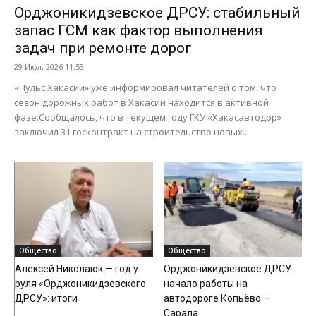
Орджоникидзевское ДРСУ: стабильный
запас ГСМ как фактор выполнения
задач при ремонте дорог
29 Июл, 2026 11:53
«Пульс Хакасии» уже информировал читателей о том, что
сезон дорожных работ в Хакасии находится в активной
фазе.Сообщалось, что в текущем году ГКУ «Хакасавтодор»
заключил 31 госконтракт на строительство новых...
Общество
Общество
Алексей Николаюк — год у
Орджоникидзевское ДРСУ
руля «Орджоникидзевского
начало работы на
ДРСУ»: итоги
автодороге Копьёво —
Сарала