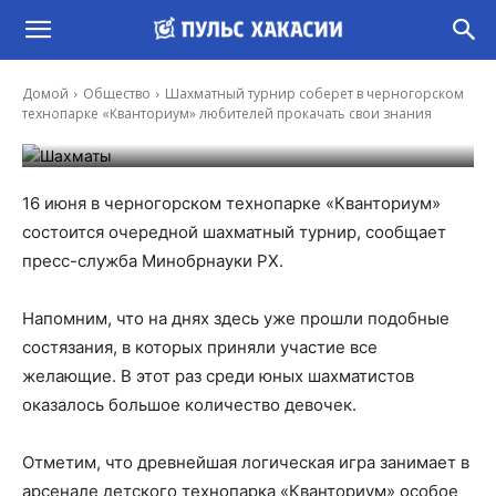
Шахматный турнир соберет в черногорском
технопарке «Кванториум» любителей
Домой
Общество
Шахматный турнир соберет в черногорском
прокачать свои знания
технопарке «Кванториум» любителей прокачать свои знания
-
Ирина Гусева
12 Июн, 2021 12:26
16 июня в черногорском технопарке «Кванториум»
состоится очередной шахматный турнир, сообщает
пресс-служба Минобрнауки РХ.
Напомним, что на днях здесь уже прошли подобные
состязания, в которых приняли участие все
желающие. В этот раз среди юных шахматистов
оказалось большое количество девочек.
Отметим, что древнейшая логическая игра занимает в
арсенале детского технопарка «Кванториум» особое