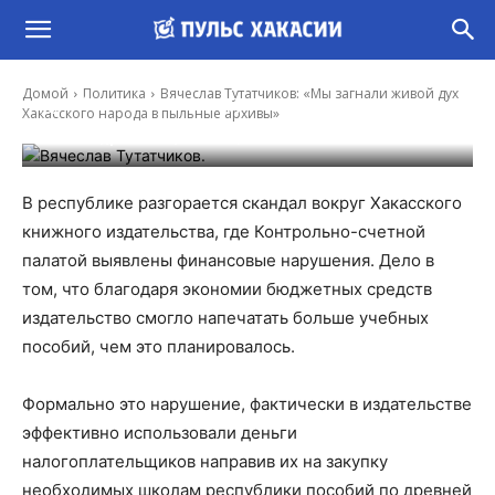
Вячеслав Тутатчиков: «Мы загнали живой
Домой
Политика
Вячеслав Тутатчиков: «Мы загнали живой дух
дух Хакасского народа в пыльные архивы»
Хакасского народа в пыльные архивы»
-
Александр Соловец
12 Май, 2021 7:00
В республике разгорается скандал вокруг Хакасского
книжного издательства, где Контрольно-счетной
палатой выявлены финансовые нарушения. Дело в
том, что благодаря экономии бюджетных средств
издательство смогло напечатать больше учебных
пособий, чем это планировалось.
Формально это нарушение, фактически в издательстве
эффективно использовали деньги
налогоплательщиков направив их на закупку
необходимых школам республики пособий по древней