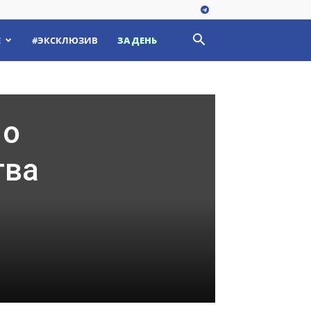
Е
#ЭКСКЛЮЗИВ
ЗА ДЕНЬ
 о
тва