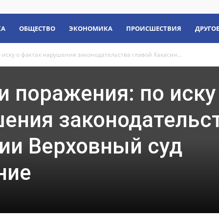
КА
ОБЩЕСТВО
ЭКОНОМИКА
ПРОИСШЕСТВИЯ
ДРУГО
 иску о фактах нарушения законодательства главой Хакасии...
и поражения: по иску
шения законодательс
ии Верховный суд
ние