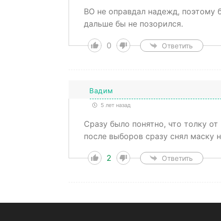
ВО не оправдал надежд, поэтому б
дальше бы не позорился.
0
Ответить
Вадим
5 лет назад
Сразу было понятно, что толку от
после выборов сразу снял маску 
2
Ответить