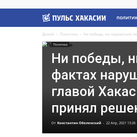
Пульс
ПОЛИТИ
Домой
Политика
Ни победы, ни поражения: по
Хакасии
Политика
Ни победы, н
фактах нару
главой Хакас
принял реше
От
Константин Обеленский
-
22 Апр, 2021 13:26