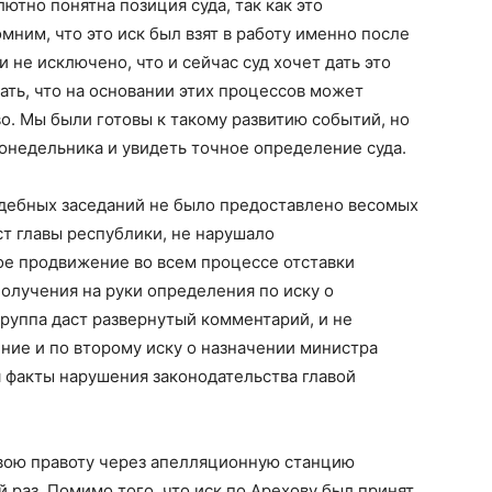
лютно понятна позиция суда, так как это
ним, что это иск был взят в работу именно после
не исключено, что и сейчас суд хочет дать это
ть, что на основании этих процессов может
о. Мы были готовы к такому развитию событий, но
понедельника и увидеть точное определение суда.
судебных заседаний не было предоставлено весомых
ст главы республики, не нарушало
ое продвижение во всем процессе отставки
получения на руки определения по иску о
руппа даст развернутый комментарий, и не
ение и по второму иску о назначении министра
я факты нарушения законодательства главой
свою правоту через апелляционную станцию
 раз. Помимо того, что иск по Арехову был принят