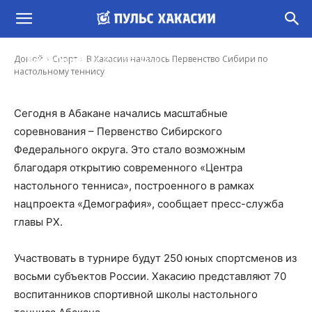
В Хакасии началось Первенство Сибири по
настольному теннису
-
Домой
Спорт
В Хакасии началось Первенство Сибири по
Ирина Гусева
8 Апр, 2021 14:18
настольному теннису
Сегодня в Абакане начались масштабные
соревнования – Первенство Сибирского
Федерального округа. Это стало возможным
благодаря открытию современного «Центра
настольного тенниса», построенного в рамках
нацпроекта «Демография», сообщает пресс-служба
главы РХ.
Участвовать в турнире будут 250 юных спортсменов из
восьми субъектов России. Хакасию представляют 70
воспитанников спортивной школы настольного