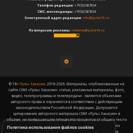
Телефон редакции:
+79532587854
CМС, мессенджеры:
+79532587854
Электронный адрес редакции:
info@pulse19.ru
По вопросам рекламы:
reklama@pulse19.ru
© 18+
Пульс Хакасии
. 2018-2026. Материалы, опубликованные на
сайте СМИ «Пульс Хакасии»: статьи, рекламные материалы, фото,
видео, телепрограммы и телепередачи - являются объектами
авторского права и охраняются в соответствии с действующим
законодательством Российской Федерации. Допускается
цитирование авторского материала СМИ «Пульс Хакасии» в
объёме, не превышающем пятидесяти процентов от общего текста
публикации с обязательным размещением гиперссылки на
Политика использования файлов cookies
страницу заимствования материала. Гиперссылка должна