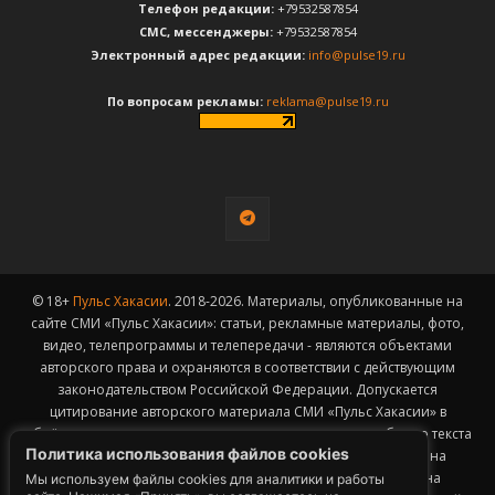
Телефон редакции:
+79532587854
CМС, мессенджеры:
+79532587854
Электронный адрес редакции:
info@pulse19.ru
По вопросам рекламы:
reklama@pulse19.ru
© 18+
Пульс Хакасии
. 2018-2026. Материалы, опубликованные на
сайте СМИ «Пульс Хакасии»: статьи, рекламные материалы, фото,
видео, телепрограммы и телепередачи - являются объектами
авторского права и охраняются в соответствии с действующим
законодательством Российской Федерации. Допускается
цитирование авторского материала СМИ «Пульс Хакасии» в
объёме, не превышающем пятидесяти процентов от общего текста
Политика использования файлов cookies
публикации с обязательным размещением гиперссылки на
страницу заимствования материала. Гиперссылка должна
Мы используем файлы cookies для аналитики и работы