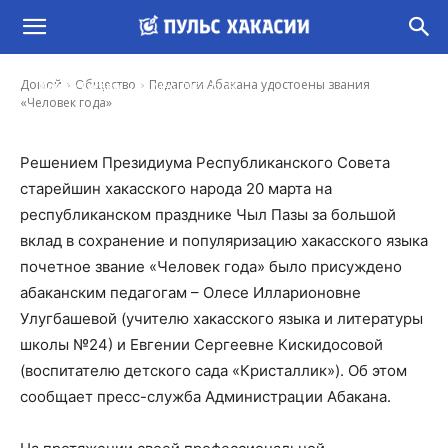
Педагоги Абакана удостоены звания
«Человек года»
-
Домой
Общество
Педагоги Абакана удостоены звания
Ирина Гусева
23 Мар, 2021 11:28
«Человек года»
Решением Президиума Республиканского Совета
старейшин хакасского народа 20 марта на
республиканском празднике Чыл Пазы за большой
вклад в сохранение и популяризацию хакасского языка
почетное звание «Человек года» было присуждено
абаканским педагогам – Олесе Илларионовне
Улугбашевой (учителю хакасского языка и литературы
школы №24) и Евгении Сергеевне Кискидосовой
(воспитателю детского сада «Кристаллик»). Об этом
сообщает пресс-служба Администрации Абакана.