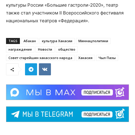
культуры России «Большие гастроли-2020», театр
также стал участником II Всероссийского фестиваля
национальных театров «Федерация».
TAGS
Абакан
культура Хакасии
Миннацполитики
награждение
Новости
общество
Совет старейшин хакасского народа
Хакасия
Чыл Пазы