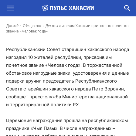
Десяти жителям Хакасии присвоено
почетное звание «Человек года»
-
Домой
Общество
Десяти жителям Хакасии присвоено почетное
Ирина Гусева
21 Мар, 2021 9:58
звание «Человек года»
Республиканский Совет старейшин хакасского народа
наградил 10 жителей республики, присвоив им
почетное звание «Человек года». В торжественной
обстановке нагрудные знаки, удостоверения и ценные
подарки вручил председатель Республиканского
Совета старейшин хакасского народа Петр Воронин,
сообщает пресс-служба Министерства национальной
и территориальной политики РХ.
Церемония награждения прошла на республиканском
празднике «Чыл Пазы». В числе награжденных –