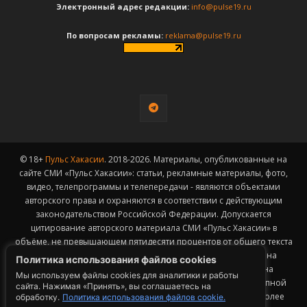
Электронный адрес редакции:
info@pulse19.ru
По вопросам рекламы:
reklama@pulse19.ru
© 18+
Пульс Хакасии
. 2018-2026. Материалы, опубликованные на
сайте СМИ «Пульс Хакасии»: статьи, рекламные материалы, фото,
видео, телепрограммы и телепередачи - являются объектами
авторского права и охраняются в соответствии с действующим
законодательством Российской Федерации. Допускается
цитирование авторского материала СМИ «Пульс Хакасии» в
объёме, не превышающем пятидесяти процентов от общего текста
публикации с обязательным размещением гиперссылки на
Политика использования файлов cookies
страницу заимствования материала. Гиперссылка должна
Мы используем файлы cookies для аналитики и работы
размещаться в тексте цитируемого материала и быть доступной
сайта. Нажимая «Принять», вы соглашаетесь на
для индексации поисковыми системами. Заимствование более
обработку.
Политика использования файлов cookie.