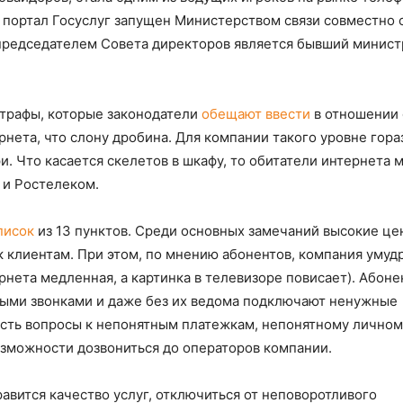
е портал Госуслуг запущен Министерством связи совместно 
 председателем Совета директоров является бывший минист
штрафы, которые законодатели
обещают ввести
в отношении 
нета, что слону дробина. Для компании такого уровне гора
 Что касается скелетов в шкафу, то обитатели интернета 
 и Ростелеком.
писок
из 13 пунктов. Среди основных замечаний высокие це
 клиентам. При этом, по мнению абонентов, компания умуд
рнета медленная, а картинка в телевизоре повисает). Абон
ными звонками и даже без их ведома подключают ненужные
 есть вопросы к непонятным платежкам, непонятному личном
озможности дозвониться до операторов компании.
авится качество услуг, отключиться от неповоротливого