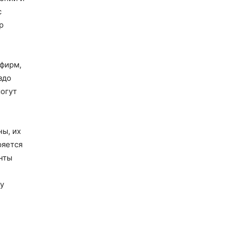
с
р
фирм,
здо
могут
ны, их
ряется
енты
у