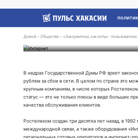
«Закормлены, ка
компании Росте
Пульс
ПОЛИТИ
Хакасии
Домой
Общество
«Закормлены, как коты» - пользователи
-
Александр Соловец
10 Фев, 2021 7:30
В недрах Государственной Думы РФ зреет законо
рублем за сбои в сети. В целом по стране это мо
крупным компаниям, в числе которых Ростелеком
статус — это не только плюсы в виде больших пр
качества обслуживания клиентов.
Ростелеком создан три десятка лет назад, в 1992
международной связи, а также оборудования «Ин
региональных сотовых операторов и интернет-пр