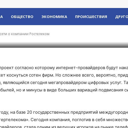
к коты» — пользовате
леком
КА
ОБЩЕСТВО
ЭКОНОМИКА
ПРОИСШЕСТВИЯ
ДРУГО
 сети о компании Ростелеком
проект согласно которому интернет-провайдеров будут нак
жет коснуться сотен фирм. Но сложнее всего, вероятно, при
, являющийся сегодня мегапровайдером цифровых услуг. Т
ибылей, но и минусы в виде больших вариаций подвисания 
 году, на базе 20 государственных предприятий междугородн
тертелекома». Сегодня компания, поглотив в себя множеств
овайдеров, стала одним из ведущих игроков на рынке телеф