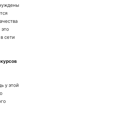
ынуждены
тся
качества
 это
 в сети
нкурсов
ь у этой
во
ого