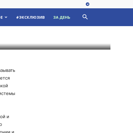
ли сети о
Е
#ЭКСКЛЮЗИВ
ЗА ДЕНЬ
азывать
дется
акой
системы
ой и
о
онии и