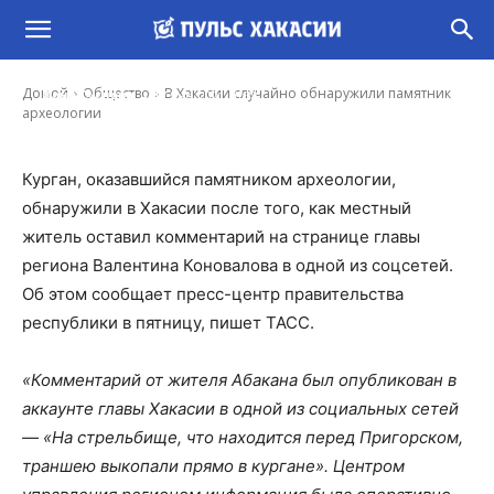
В Хакасии случайно обнаружили памятник
археологии
-
Домой
Общество
В Хакасии случайно обнаружили памятник
Иона Суслова
17 Янв, 2021 10:38
археологии
Курган, оказавшийся памятником археологии,
обнаружили в Хакасии после того, как местный
житель оставил комментарий на странице главы
региона Валентина Коновалова в одной из соцсетей.
Об этом сообщает пресс-центр правительства
республики в пятницу, пишет ТАСС.
«Комментарий от жителя Абакана был опубликован в
аккаунте главы Хакасии в одной из социальных сетей
— «На стрельбище, что находится перед Пригорском,
траншею выкопали прямо в кургане». Центром