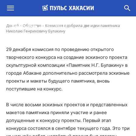
Комиссия одобрила две идеи памятника
Николаю Генриховичу Булакину
-
Домой
Общество
Комиссия одобрила две идеи памятника
Иона Суслова
30 Дек, 2020 9:05
Николаю Генриховичу Булакину
29 декабря комиссия по проведению открытого
творческого конкурса на создание эскизного проекта
скульптурной композиции «Памятник Н.Г. Булакину» в
городе Абакане дополнительно рассмотрела эскизные
проекты и макеты будущего памятника, вновь
поступившие на конкурс.
В числе восьми эскизных проектов и представленных
макетов памятника приняли участие и ранее
допущенные к конкурсу проекты. Первый этап
конкурса состоялся в сентябре текущего года. Это три