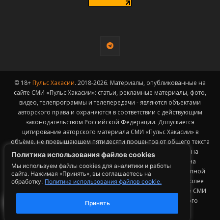
© 18+
Пульс Хакасии
. 2018-2026. Материалы, опубликованные на
сайте СМИ «Пульс Хакасии»: статьи, рекламные материалы, фото,
видео, телепрограммы и телепередачи - являются объектами
авторского права и охраняются в соответствии с действующим
законодательством Российской Федерации. Допускается
цитирование авторского материала СМИ «Пульс Хакасии» в
объёме, не превышающем пятидесяти процентов от общего текста
публикации с обязательным размещением гиперссылки на
Политика использования файлов cookies
страницу заимствования материала. Гиперссылка должна
Мы используем файлы cookies для аналитики и работы
размещаться в тексте цитируемого материала и быть доступной
сайта. Нажимая «Принять», вы соглашаетесь на
для индексации поисковыми системами. Заимствование более
обработку.
Политика использования файлов cookie.
50% общего объема материала, опубликованного на сайте СМИ
«Пульс Хакасии», возможно исключительно с письменного
Принять
согласия Редакции.