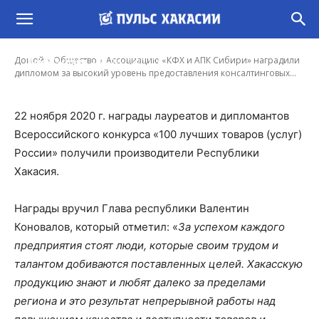
дипломом за высокий уровень
предоставления консалтинговых услуг в
сфере сельского хозяйства и агротуризма
-
Домой
Общество
Ассоциацию «КФХ и АПК Сибири» наградили
Иона Суслова
23 Дек, 2020 11:07
дипломом за высокий уровень предоставления консалтинговых...
22 ноября 2020 г. награды лауреатов и дипломантов
Всероссийского конкурса «100 лучших товаров (услуг)
России» получили производители Республики
Хакасия.
Награды вручил Глава республики Валентин
Коновалов, который отметил: «
За успехом каждого
предприятия стоят люди, которые своим трудом и
талантом добиваются поставленных целей. Хакасскую
продукцию знают и любят далеко за пределами
региона и это результат непрерывной работы над