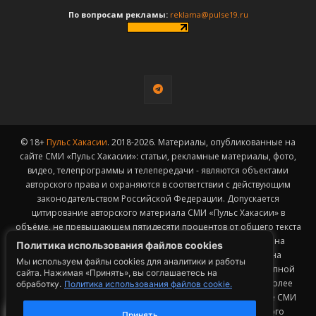
По вопросам рекламы:
reklama@pulse19.ru
© 18+
Пульс Хакасии
. 2018-2026. Материалы, опубликованные на
сайте СМИ «Пульс Хакасии»: статьи, рекламные материалы, фото,
видео, телепрограммы и телепередачи - являются объектами
авторского права и охраняются в соответствии с действующим
законодательством Российской Федерации. Допускается
цитирование авторского материала СМИ «Пульс Хакасии» в
объёме, не превышающем пятидесяти процентов от общего текста
публикации с обязательным размещением гиперссылки на
Политика использования файлов cookies
страницу заимствования материала. Гиперссылка должна
Мы используем файлы cookies для аналитики и работы
размещаться в тексте цитируемого материала и быть доступной
сайта. Нажимая «Принять», вы соглашаетесь на
для индексации поисковыми системами. Заимствование более
обработку.
Политика использования файлов cookie.
2
50% общего объема материала, опубликованного на сайте СМИ
«Пульс Хакасии», возможно исключительно с письменного
Принять