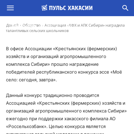
Ассоциация «КФХ и АПК Сибири» наградила
талантливых сельских школьников
-
Домой
Общество
Ассоциация «КФХ и АПК Сибири» наградила
Иона Суслова
17 Дек, 2020 10:39
талантливых сельских школьников
В офисе Ассоциации «Крестьянских (фермерских)
хозяйств и организаций агропромышленного
комплекса Сибири» прошло награждение
победителей республиканского конкурса эссе «Моё
село: сегодня, завтра».
Данный конкурс традиционно проводится
Ассоциацией «Крестьянских (фермерских) хозяйств и
организаций агропромышленного комплекса Сибири»
ежегодно при поддержки хакасского филиала АО
«Россельхозбанк». Целью конкурса является