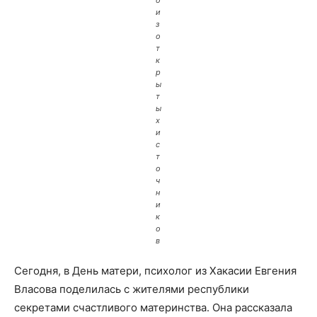
о
и
з
о
т
к
р
ы
т
ы
х
и
с
т
о
ч
н
и
к
о
в
Сегодня, в День матери, психолог из Хакасии Евгения
Власова поделилась с жителями республики
секретами счастливого материнства. Она рассказала