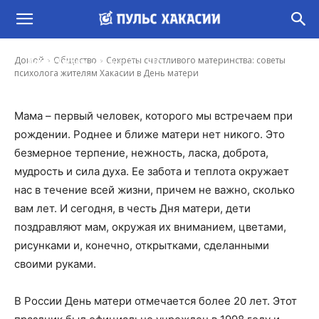
Секреты счастливого материнства: советы
психолога жителям Хакасии в День матери
-
Домой
Общество
Секреты счастливого материнства: советы
Ирина Гусева
29 Ноя, 2020 9:00
психолога жителям Хакасии в День матери
Мама – первый человек, которого мы встречаем при
рождении. Роднее и ближе матери нет никого. Это
безмерное терпение, нежность, ласка, доброта,
мудрость и сила духа. Ее забота и теплота окружает
нас в течение всей жизни, причем не важно, сколько
вам лет. И сегодня, в честь Дня матери, дети
поздравляют мам, окружая их вниманием, цветами,
рисунками и, конечно, открытками, сделанными
своими руками.
В России День матери отмечается более 20 лет. Этот