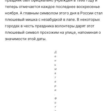
праздник был официально учрежден в 1998 году и
теперь отмечается каждое последнее воскресенье
ноября. А главным символом этого дня в России стал
плюшевый мишка с незабудкой в лапе. В некоторых
городах в честь праздника волонтеры дарят этот
плюшевый символ прохожим на улице, напоминая о
значимости этой даты.
Д
е
н
ь
м
а
т
е
р
и
.
Ф
о
т