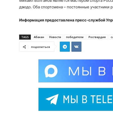
Михаил Болганов является мастером спорта Росси
дзюдо. Оба спортсмена – постоянные участники р
Информация предоставлена пресс-службой Упр
TAGS
Абакан
Новости
победители
Росгвардия
с
поделиться