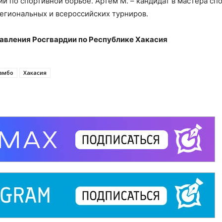
и по спортивной борьбе. Артем М. – кандидат в мастера спо
егиональных и всероссийских турниров.
авления Росгвардии по Республике Хакасия
амбо
Хакасия