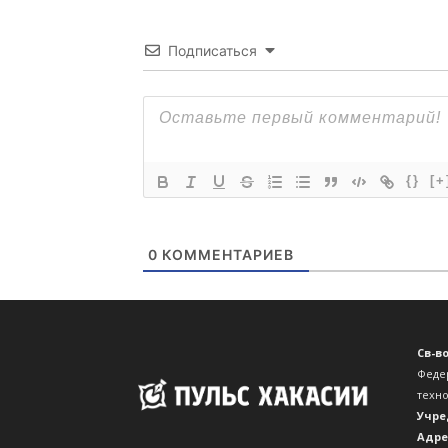
Подписаться
{}
[+
0
КОММЕНТАРИЕВ
Св-в
Феде
техн
Учре
Адре