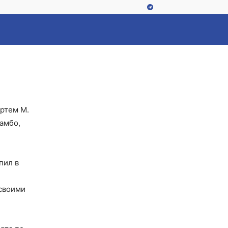
е по самбо
ртем М.
амбо,
пил в
 своими