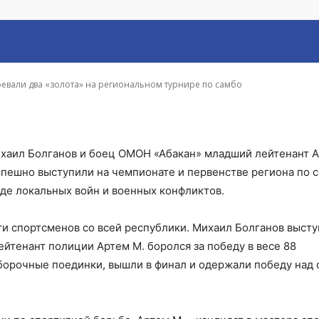
 региональном турнир
оевали два «золота» на региональном турнире по самбо
хаил Болганов и боец ОМОН «Абакан» младший лейтенант А
спешно выступили на чемпионате и первенстве региона по с
де локальных войн и военных конфликтов.
и спортсменов со всей республики. Михаил Болганов высту
йтенант полиции Артем М. боролся за победу в весе 88
борочные поединки, вышли в финал и одержали победу над