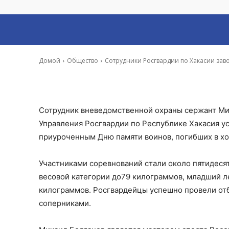
два «золота» на
-
Иона Суслова
24 Ноя, 2020 10:58
Домой
Общество
Сотрудники Росгвардии по Хакасии зав
Сотрудник вневедомственной охраны сержант Ми
Управления Росгвардии по Республике Хакасия у
приуроченным Дню памяти воинов, погибших в хо
Участниками соревнований стали около пятидесят
весовой категории до79 килограммов, младший ле
килограммов. Росгвардейцы успешно провели от
соперниками.