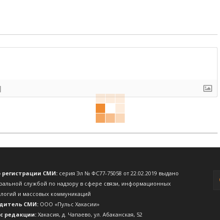
]
о регистрации СМИ:
серия Эл № ФС77-75058 от 22.02.2019 выдано
ральной службой по надзору в сфере связи, информационных
ологий и массовых коммуникаций
дитель СМИ:
ООО «Пульс Хакасии»
с редакции:
Хакасия, д. Чапаево, ул. Абаканская, 52