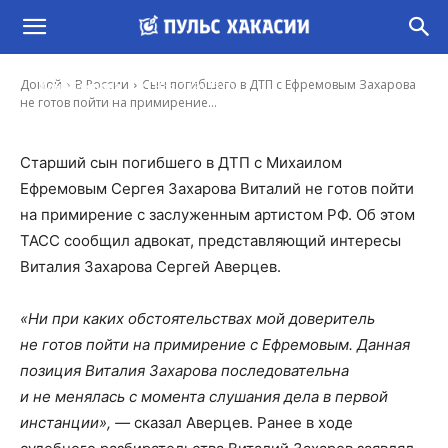
Сын погибшего в ДТП с Ефремовым
Захарова не готов пойти на примирение с
актером
-
Домой
В России
Сын погибшего в ДТП с Ефремовым Захарова
Иона Суслова
21 Ноя, 2020 13:00
не готов пойти на примирение...
Старший сын погибшего в ДТП с Михаилом
Ефремовым Сергея Захарова Виталий не готов пойти
на примирение с заслуженным артистом РФ. Об этом
ТАСС сообщил адвокат, представляющий интересы
Виталия Захарова Сергей Аверцев.
«Ни при каких обстоятельствах мой доверитель
не готов пойти на примирение с Ефремовым. Данная
позиция Виталия Захарова последовательна
и не менялась с момента слушания дела в первой
инстанции», —
сказал Аверцев. Ранее в ходе