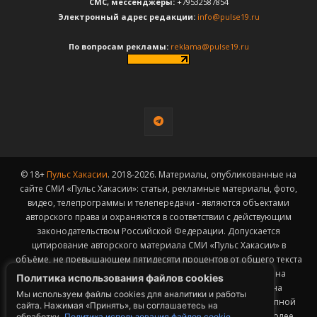
CМС, мессенджеры:
+79532587854
Электронный адрес редакции:
info@pulse19.ru
По вопросам рекламы:
reklama@pulse19.ru
© 18+
Пульс Хакасии
. 2018-2026. Материалы, опубликованные на
сайте СМИ «Пульс Хакасии»: статьи, рекламные материалы, фото,
видео, телепрограммы и телепередачи - являются объектами
авторского права и охраняются в соответствии с действующим
законодательством Российской Федерации. Допускается
цитирование авторского материала СМИ «Пульс Хакасии» в
объёме, не превышающем пятидесяти процентов от общего текста
публикации с обязательным размещением гиперссылки на
Политика использования файлов cookies
страницу заимствования материала. Гиперссылка должна
Мы используем файлы cookies для аналитики и работы
размещаться в тексте цитируемого материала и быть доступной
сайта. Нажимая «Принять», вы соглашаетесь на
для индексации поисковыми системами. Заимствование более
обработку.
Политика использования файлов cookie.