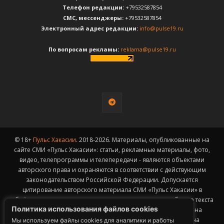
Телефон редакции:
+79532587854
CМС, мессенджеры:
+79532587854
Электронный адрес редакции:
info@pulse19.ru
По вопросам рекламы:
reklama@pulse19.ru
© 18+
Пульс Хакасии
. 2018-2026. Материалы, опубликованные на
сайте СМИ «Пульс Хакасии»: статьи, рекламные материалы, фото,
видео, телепрограммы и телепередачи - являются объектами
авторского права и охраняются в соответствии с действующим
законодательством Российской Федерации. Допускается
цитирование авторского материала СМИ «Пульс Хакасии» в
объёме, не превышающем пятидесяти процентов от общего текста
Политика использования файлов cookies
публикации с обязательным размещением гиперссылки на
страницу заимствования материала. Гиперссылка должна
Мы используем файлы cookies для аналитики и работы