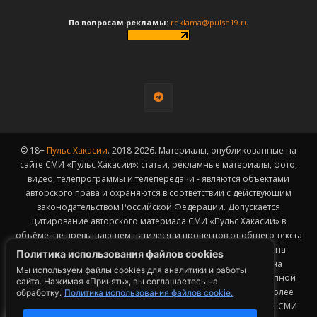
По вопросам рекламы:
reklama@pulse19.ru
© 18+
Пульс Хакасии
. 2018-2026. Материалы, опубликованные на
сайте СМИ «Пульс Хакасии»: статьи, рекламные материалы, фото,
видео, телепрограммы и телепередачи - являются объектами
авторского права и охраняются в соответствии с действующим
законодательством Российской Федерации. Допускается
цитирование авторского материала СМИ «Пульс Хакасии» в
объёме, не превышающем пятидесяти процентов от общего текста
публикации с обязательным размещением гиперссылки на
Политика использования файлов cookies
страницу заимствования материала. Гиперссылка должна
Мы используем файлы cookies для аналитики и работы
размещаться в тексте цитируемого материала и быть доступной
сайта. Нажимая «Принять», вы соглашаетесь на
для индексации поисковыми системами. Заимствование более
обработку.
Политика использования файлов cookie.
50% общего объема материала, опубликованного на сайте СМИ