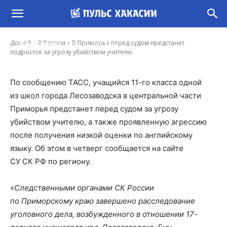
В Приморье перед судом предстанет
подросток за угрозу убийством учителю
-
Домой
В России
В Приморье перед судом предстанет
Иона Суслова
29 Окт, 2020 12:34
подросток за угрозу убийством учителю
По сообщению ТАСС, учащийся 11-го класса одной
из школ города Лесозаводска в центральной части
Приморья предстанет перед судом за угрозу
убийством учителю, а также проявленную агрессию
после получения низкой оценки по английскому
языку. Об этом в четверг сообщается на сайте
СУ СК РФ по региону.
«Следственными органами СК России
по Приморскому краю завершено расследование
уголовного дела, возбужденного в отношении 17-