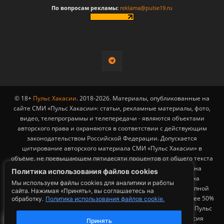
По вопросам рекламы:
reklama@pulse19.ru
© 18+
Пульс Хакасии
. 2018-2026. Материалы, опубликованные на
сайте СМИ «Пульс Хакасии»: статьи, рекламные материалы, фото,
видео, телепрограммы и телепередачи - являются объектами
авторского права и охраняются в соответствии с действующим
законодательством Российской Федерации. Допускается
цитирование авторского материала СМИ «Пульс Хакасии» в
объёме, не превышающем пятидесяти процентов от общего текста
публикации с обязательным размещением гиперссылки на
Политика использования файлов cookies
страницу заимствования материала. Гиперссылка должна
Мы используем файлы cookies для аналитики и работы
размещаться в тексте цитируемого материала и быть доступной
сайта. Нажимая «Принять», вы соглашаетесь на
для индексации поисковыми системами. Заимствование более 50%
обработку.
Политика использования файлов cookie.
общего объема материала, опубликованного на сайте СМИ «Пульс
Хакасии», возможно исключительно с письменного согласия
Принять