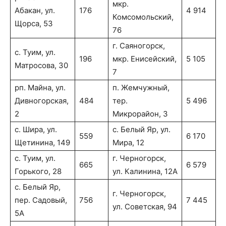
мкр.
Абакан, ул.
176
4 914
Комсомольский,
Щорса, 53
76
г. Саяногорск,
с. Туим, ул.
196
мкр. Енисейский,
5 105
Матросова, 30
7
рп. Майна, ул.
п. Жемчужный,
Дивногорская,
484
тер.
5 496
2
Микрорайон, 3
с. Шира, ул.
с. Белый Яр, ул.
559
6 170
Щетинина, 149
Мира, 12
с. Туим, ул.
г. Черногорск,
665
6 579
Горького, 28
ул. Калинина, 12А
с. Белый Яр,
г. Черногорск,
пер. Садовый,
756
7 445
ул. Советская, 94
5А