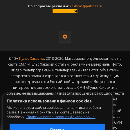
По вопросам рекламы:
reklama@pulse19.ru
© 18+
Пульс Хакасии
. 2018-2026. Материалы, опубликованные на
сайте СМИ «Пульс Хакасии»: статьи, рекламные материалы, фото,
видео, телепрограммы и телепередачи - являются объектами
авторского права и охраняются в соответствии с действующим
законодательством Российской Федерации. Допускается
цитирование авторского материала СМИ «Пульс Хакасии» в
объёме, не превышающем пятидесяти процентов от общего текста
публикации с обязательным размещением гиперссылки на
Политика использования файлов cookies
страницу заимствования материала. Гиперссылка должна
Мы используем файлы cookies для аналитики и работы
размещаться в тексте цитируемого материала и быть доступной
сайта. Нажимая «Принять», вы соглашаетесь на
для индексации поисковыми системами. Заимствование более
обработку.
Политика использования файлов cookie.
50% общего объема материала, опубликованного на сайте СМИ
«Пульс Хакасии», возможно исключительно с письменного
Принять