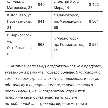
с. Туим, ул.
с. Белый Яр, ул.
840
8 422
Матросова, 33
Мира, 14
п. Копьево, ул.
г. Саяногорск,
Партизанская,
841
рп. Черемушки,
8 504
31
65
г. Черногорск,
г. Черногорск,
ул.
963
пр. Космонавтов,
8 526
Октябрьская,4
19
0
— На самом деле МЖД с задолженностью в пределах,
указанном в рейтинге, гораздо больше. Это говорит о
том, что несмотря на сложную эпидемиологическую
обстановку и определенные ограничения очного
обслуживания, наши потребители стремятся
исполнять свои обязательства по оплате
потребленной электроэнергии,
— отметили в