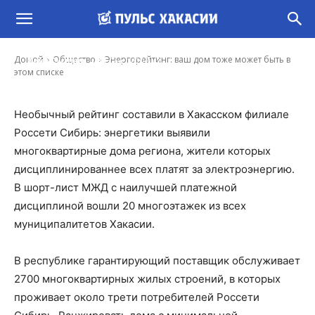
Энергорейтинг: ваш дом тоже может быть в
этом списке
-
Домой
Общество
Энергорейтинг: ваш дом тоже может быть в
Иона Суслова
16 Сен, 2020 8:42
этом списке
Необычный рейтинг составили в Хакасском филиале
Россети Сибирь: энергетики выявили
многоквартирные дома региона, жители которых
дисциплинированнее всех платят за электроэнергию.
В шорт-лист МЖД с наилучшей платежной
дисциплиной вошли 20 многоэтажек из всех
муниципалитетов Хакасии.
В республике гарантирующий поставщик обслуживает
2700 многоквартирных жилых строений, в которых
проживает около трети потребителей Россети