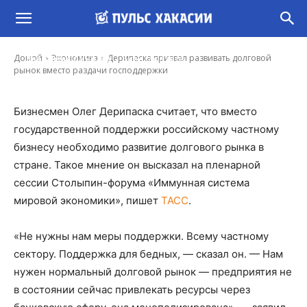
Дерипаска призвал развивать долговой
рынок вместо раздачи господдержки
-
Домой
Экономика
Дерипаска призвал развивать долговой
Владимир Данилов
4 Сен, 2020 14:08
рынок вместо раздачи господдержки
Бизнесмен Олег Дерипаска считает, что вместо
государственной поддержки российскому частному
бизнесу необходимо развитие долгового рынка в
стране. Такое мнение он высказал на пленарной
сессии Столыпин-форума «Иммунная система
мировой экономики», пишет
ТАСС
.
«Не нужны нам меры поддержки. Всему частному
сектору. Поддержка для бедных, — сказал он. — Нам
нужен нормальный долговой рынок — предприятия не
в состоянии сейчас привлекать ресурсы через