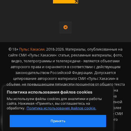
© 18+
Пульс Хакасии
. 2018-2026. Материалы, опубликованные на
сайте СМИ «Пульс Хакасии»: статьи, рекламные материалы, фото,
видео, телепрограммы и телепередачи - являются объектами
авторского права и охраняются в соответствии с действующим
законодательством Российской Федерации. Допускается
цитирование авторского материала СМИ «Пульс Хакасии» в
объёме, не превышающем пятидесяти процентов от общего текста
публикации с обязательным размещением гиперссылки на
Политика использования файлов cookies
страницу заимствования материала. Гиперссылка должна
Мы используем файлы cookies для аналитики и работы
размещаться в тексте цитируемого материала и быть доступной
сайта. Нажимая «Принять», вы соглашаетесь на
для индексации поисковыми системами. Заимствование более
обработку.
Политика использования файлов cookie.
50% общего объема материала, опубликованного на сайте СМИ
«Пульс Хакасии», возможно исключительно с письменного
Принять
согласия Редакции.