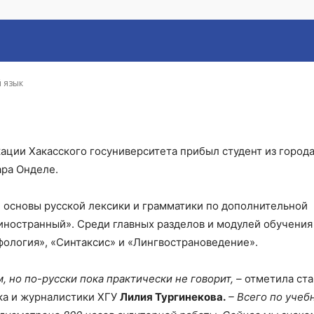
з Африки изучает рус
й язык
ации Хакасского госуниверситета прибыл студент из город
ара Онделе.
е основы русской лексики и грамматики по дополнительной
ностранный». Среди главных разделов и модулей обучения
фология», «Синтаксис» и «Лингвострановедение».
, но по-русски пока практически не говорит, –
отметила ст
ка и журналистики ХГУ
Лилия Тургинекова.
– Всего по учеб