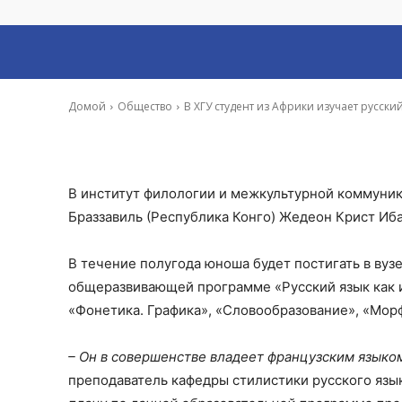
В ХГУ студент и
-
Артём Королёв
28 Янв, 2019 12:30
Домой
Общество
В ХГУ студент из Африки изучает русски
В институт филологии и межкультурной коммуник
Браззавиль (Республика Конго) Жедеон Крист Иб
В течение полугода юноша будет постигать в вуз
общеразвивающей программе «Русский язык как и
«Фонетика. Графика», «Словообразование», «Мор
– Он в совершенстве владеет французским языком
преподаватель кафедры стилистики русского язы