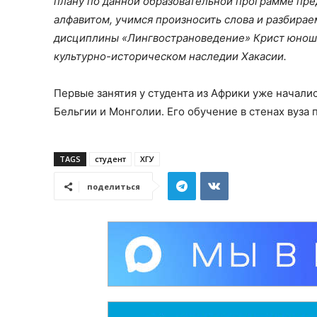
плану по данной образовательной программе пре
алфавитом, учимся произносить слова и разбира
дисциплины «Лингвострановедение» Крист юноша 
культурно-историческом наследии Хакасии.
Первые занятия у студента из Африки уже начали
Бельгии и Монголии. Его обучение в стенах вуза 
TAGS
студент
ХГУ
поделиться