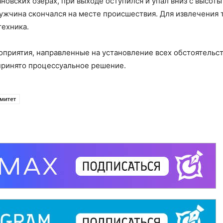
новских озерах, при выходе оступился и упал вниз с высоты
жчина скончался на месте происшествия. Для извлечения 
техника.
приятия, направленные на установление всех обстоятельс
принято процессуальное решение.
митет