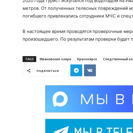
2020 года турист искупался под водопадом на Ива
метров. От полученных телесных повреждений му
погибшего привлекались сотрудники МЧС и спец
В настоящее время проводятся проверочные меро
произошедшего. По результатам проверки будет 
TAGS
Ивановские озера
Красноярск
Следственный ко
поделиться