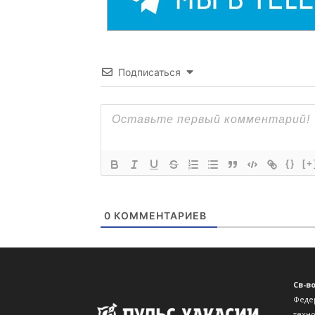
Подписаться
{}
[+
0
КОММЕНТАРИЕВ
Св-в
Феде
техн