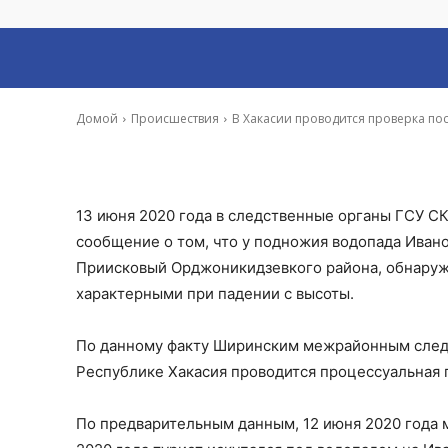
туриста на Иван
-
Владимир Данилов
15 Июн, 2020 13:29
Домой
Происшествия
В Хакасии проводится проверка пос
13 июня 2020 года в следственные органы ГСУ С
сообщение о том, что у подножия водопада Иван
Приисковый Орджоникидзевкого района, обнаруже
характерными при падении с высоты.
По данному факту Ширинским межрайонным след
Республике Хакасия проводится процессуальная 
По предварительным данным, 12 июня 2020 года 