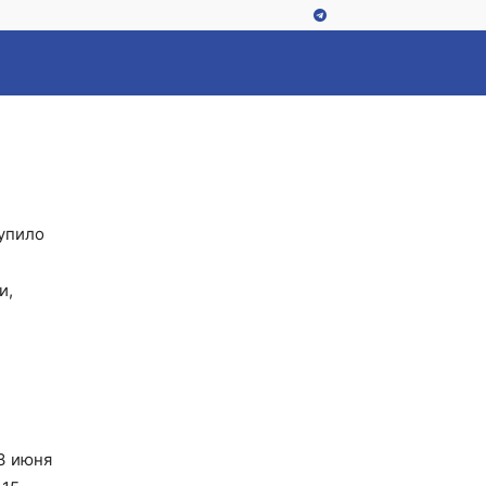
тупило
и,
и
3 июня