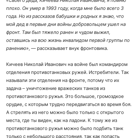
«Своего деда, Кичеева Николая Ивановича, я помню
плохо. Он умер в 1993 году, когда мне было всего 3
года. Но из рассказов бабушки и родных я знаю, что
мой дед в первые дни войны добровольцем ушел на
фронт. Там был тяжело ранен и чудом выжил,
оставшись на всю жизнь инвалидом первой группы по
ранению»
, — рассказывает внук фронтовика.
Кичеев Николай Иванович на войне был командиром
отделения противотанковых ружей. Истребители. Так
называли эти отделения на фронте, потому что их
задача – уничтожение вражеских танков из
противотанкового ружья. Это большое, громоздкое
орудие, с которым трудно передвигаться во время боя.
А стрелять из него можно было только с открытого
места, где ты виден, как на ладони. К тому же из
противотанкового ружья можно было подбить танк
только с небольшого расстояния, так как попасть