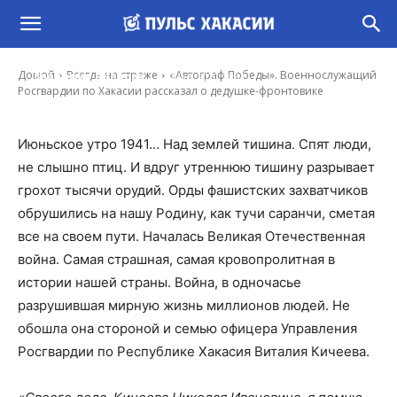
«Автограф Победы». Военнослужащий
Росгвардии по Хакасии рассказал о
дедушке-фронтовике
-
Домой
Всегда на страже
«Автограф Победы». Военнослужащий
Владимир Данилов
15 Май, 2020 14:31
Росгвардии по Хакасии рассказал о дедушке-фронтовике
Июньское утро 1941… Над землей тишина. Спят люди,
не слышно птиц. И вдруг утреннюю тишину разрывает
грохот тысячи орудий. Орды фашистских захватчиков
обрушились на нашу Родину, как тучи саранчи, сметая
все на своем пути. Началась Великая Отечественная
война. Самая страшная, самая кровопролитная в
истории нашей страны. Война, в одночасье
разрушившая мирную жизнь миллионов людей. Не
обошла она стороной и семью офицера Управления
Росгвардии по Республике Хакасия Виталия Кичеева.