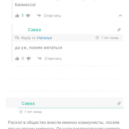
Биомасса!
1
Ответить
Савва
Reply to
Наталья
7 лет назад
да уж, позняк метаться
0
Ответить
Савва
7 лет назад
Раскол в общество внесли именно коммунисты, посеяв
его на летних митингах. По сути распространяя клевету