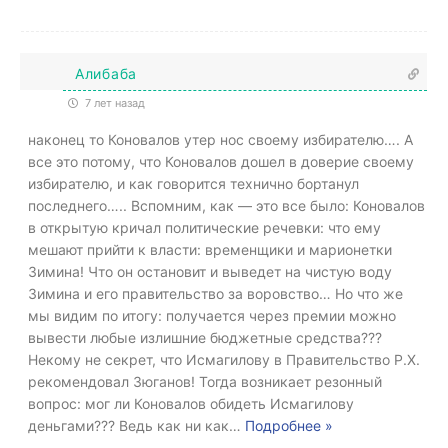
Алибаба
7 лет назад
наконец то Коновалов утер нос своему избирателю…. А
все это потому, что Коновалов дошел в доверие своему
избирателю, и как говорится технично бортанул
последнего….. Вспомним, как — это все было: Коновалов
в открытую кричал политические речевки: что ему
мешают прийти к власти: временщики и марионетки
Зимина! Что он остановит и выведет на чистую воду
Зимина и его правительство за воровство… Но что же
мы видим по итогу: получается через премии можно
вывести любые излишние бюджетные средства???
Некому не секрет, что Исмагилову в Правительство Р.Х.
рекомендовал Зюганов! Тогда возникает резонный
вопрос: мог ли Коновалов обидеть Исмагилову
деньгами??? Ведь как ни как
…
Подробнее »