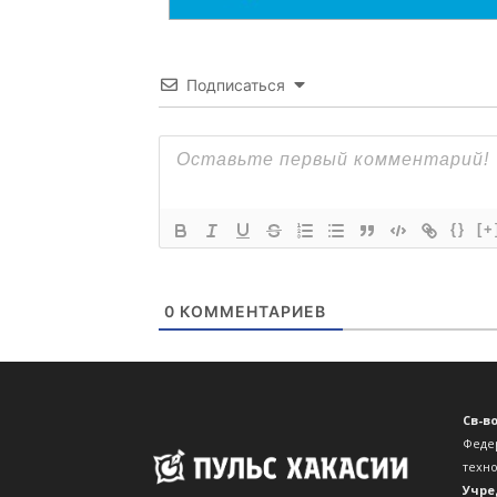
Подписаться
{}
[+
0
КОММЕНТАРИЕВ
Св-в
Феде
техн
Учре