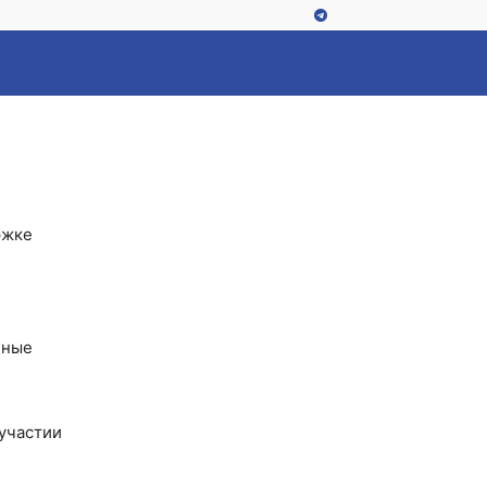
астерства
ржке
нные
 участии