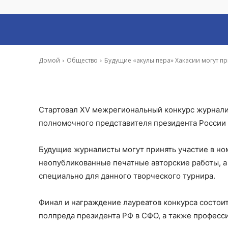
участие в конку
-
Ирина Гусева
11 Апр, 2020 13:15
Домой
Общество
Будущие «акулы пера» Хакасии могут пр
Стартовал XV межрегиональный конкурс журнали
полномочного представителя президента России 
Будущие журналисты могут принять участие в н
неопубликованные печатные авторские работы, а
специально для данного творческого турнира.
Финал и награждение лауреатов конкурса состои
полпреда президента РФ в СФО, а также професс