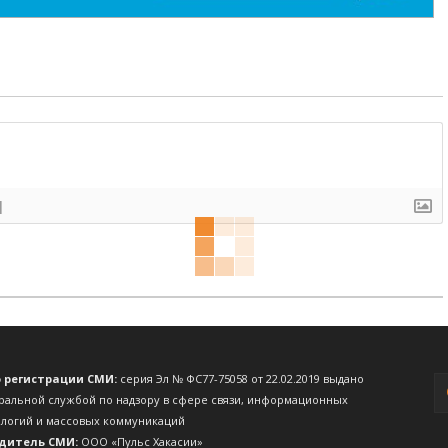
]
о регистрации СМИ:
серия Эл № ФС77-75058 от 22.02.2019 выдано
ральной службой по надзору в сфере связи, информационных
ологий и массовых коммуникаций
дитель СМИ:
ООО «Пульс Хакасии»