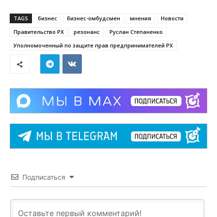
TAGS
бизнес
бизнес-омбудсмен
мнения
Новости
Правительство РХ
резонанс
Руслан Степаненко
Уполномоченный по защите прав предпринимателей РХ
Подписаться