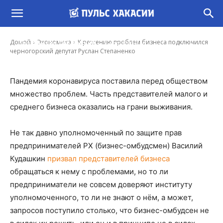
К решению проблем бизнеса подключился
черногорский депутат Руслан Степаненко
-
Домой
Экономика
К решению проблем бизнеса подключился
Константин Обеленский
6 Апр, 2020 9:30
черногорский депутат Руслан Степаненко
Пандемия коронавируса поставила перед обществом
множество проблем. Часть представителей малого и
среднего бизнеса оказались на грани выживания.
Не так давно уполномоченный по защите прав
предпринимателей РХ (бизнес-омбудсмен) Василий
Кудашкин
призвал представителей бизнеса
обращаться к нему с проблемами, но то ли
предприниматели не совсем доверяют институту
уполномоченного, то ли не знают о нём, а может,
запросов поступило столько, что бизнес-омбудсен не