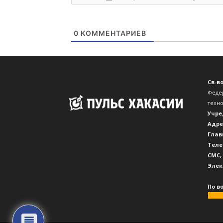
0
КОММЕНТАРИЕВ
Св-в
Феде
техн
Учре
Адре
Глав
Теле
CМС,
Элек
По в