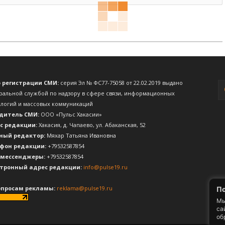
о регистрации СМИ:
серия Эл № ФС77-75058 от 22.02.2019 выдано
ральной службой по надзору в сфере связи, информационных
ологий и массовых коммуникаций
дитель СМИ:
ООО «Пульс Хакасии»
с редакции:
Хакасия, д. Чапаево, ул. Абаканская, 52
ный редактор:
Мяхар Татьяна Ивановна
фон редакции:
+79532587854
 мессенджеры:
+79532587854
тронный адрес редакции:
info@pulse19.ru
опросам рекламы:
reklama@pulse19.ru
По
Мы
са
об