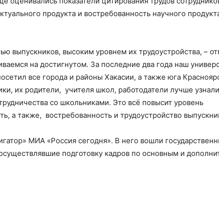
Ещё оценивались показатели цитирования трудов сотруднико
ктуального продукта и востребованность научного продукт
ью выпускников, высоким уровнем их трудоустройства, – о
иваемся на достигнутом. За последние два года наш универс
сетил все города и районы Хакасии, а также юга Краснояр
ики, их родители, учителя школ, работодатели лучше узнал
трудничества со школьниками. Это всё повысит уровень
ть, а также, востребованность и трудоустройство выпускни
гатор» МИА «Россия сегодня». В него вошли государственн
 осуществлявшие подготовку кадров по основным и дополн