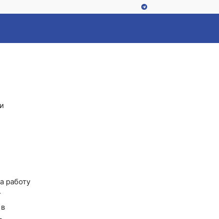
ии
а работу
т
 в