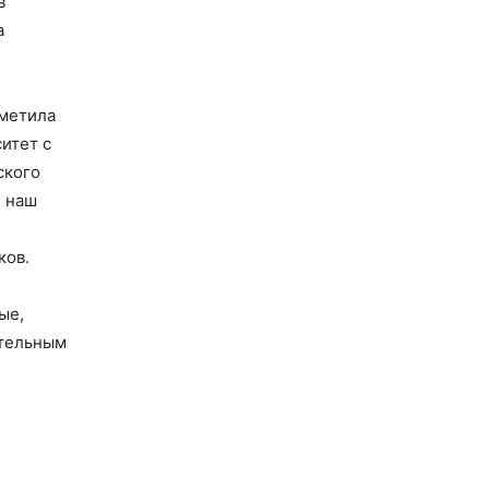
в
а
тметила
итет с
ского
и наш
ков.
ые,
ительным