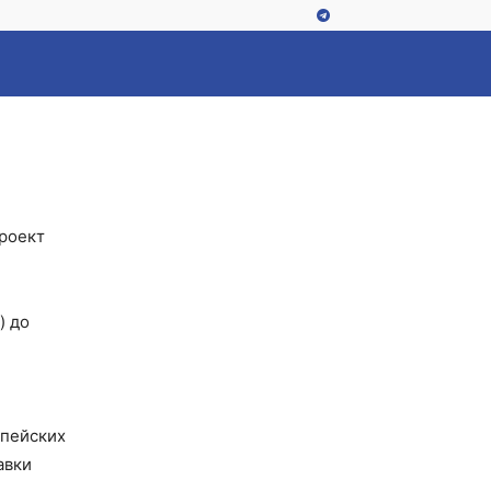
проект
) до
опейских
авки