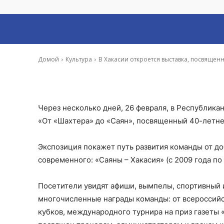
«Саяны»
-
Ирина Гусева
23 Фев, 2020 9:45
Домой
Культура
В Хакасии откроется выставка, посвящен
Через несколько дней, 26 февраля, в Республик
«От «Шахтера» до «Саян», посвященный 40-летн
Экспозиция покажет путь развития команды от до
современного: «Саяны – Хакасия» (с 2009 года по
Посетители увидят афиши, вымпелы, спортивный и
многочисленные награды команды: от всероссийс
кубков, международного турнира на приз газеты «